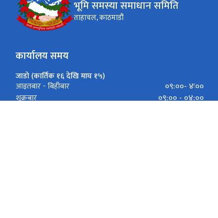
भूमि समस्या समाधान समिति
ताहाचल, काठमाडौं
कार्यालय समय
जाडो (कार्तिक १६ देखि माघ १५)
०९:००- ४ः००
आइतबार - बिहीबार
०९:०० - ०४:००
शुक्रबार
गर्मी (माघ १६ देखि कार्तिक १५)
०९:०० - ५ः००
आइतबार - बिहीबार
०९:०० - ०५:००
शुक्रबार
ताहाचल, 