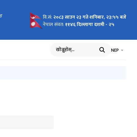
ङ सेन्टर)
िङ
सत्संग
म केन्द्र
ेलिकम,
डिङ सेन्टर)
निवेदन
 जिल्ला
र्ष
निवेदन
ेदन दिने
वेदन फारम
(अनुसूची-३)
निवेदन
ेदन दिने
सुचना।
वि.सं:
२०८३ साउन २३ गते शनिबार, २३:५५ बजे
नेपाल संवत:
११४६ दिल्लागा दशमी - २५
भाषा चयन गर्नुह
भाषा प
NEP
खोज्नुहोस्