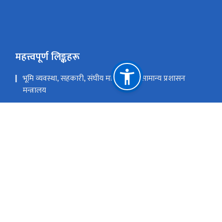
महत्त्वपूर्ण लिङ्कहरू
भूमि व्यवस्था, सहकारी, संघीय मामिला तथा सामान्य प्रशासन
मन्त्रालय
भूमि व्यवस्था तथा अभिलेख विभाग
राष्ट्रिय प्राकृतिक स्रोत तथा वित्त आयोग
काठमाडौं
info@lirc.gov.np
कार्यालय:- ०१५३१३९३२; NALCIS/लगत प्रविष्